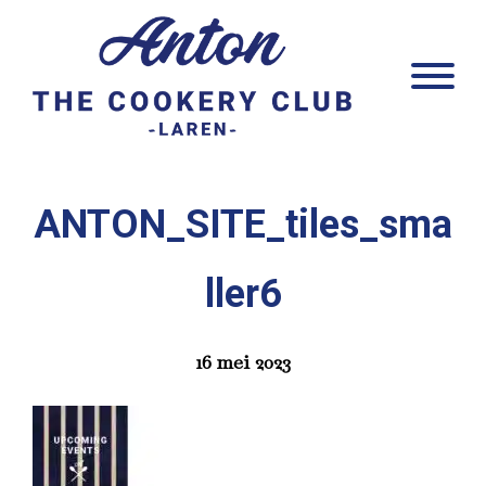
Door
Anton Laren
naar
Head
de
Rech
hoofd
inhoud
ANTON_SITE_tiles_sma
ller6
16 mei 2023