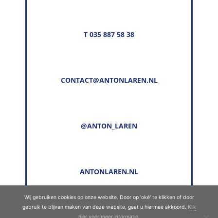
T 035 887 58 38
CONTACT@ANTONLAREN.NL
@ANTON_LAREN
ANTONLAREN.NL
Wij gebruiken cookies op onze website. Door op 'oké' te klikken of door
gebruik te blijven maken van deze website, gaat u hiermee akkoord.
Klik
© Copyright 2022 - 2026
Anton Laren
· Alle
hier voor meer informatie
.