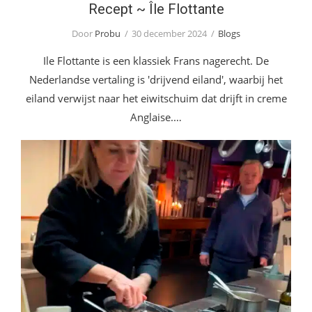
Recept ~ Île Flottante
Door
Probu
30 december 2024
Blogs
Ile Flottante is een klassiek Frans nagerecht. De
Nederlandse vertaling is 'drijvend eiland', waarbij het
eiland verwijst naar het eiwitschuim dat drijft in creme
Anglaise.…
Nieuw bij Anton ~ Chef Nadja van Joolen