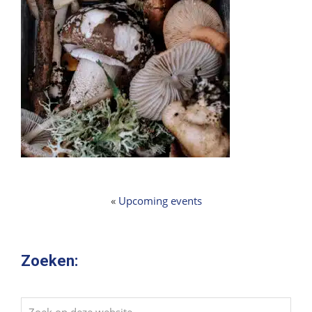
«
Upcoming events
Zoeken:
Zoek