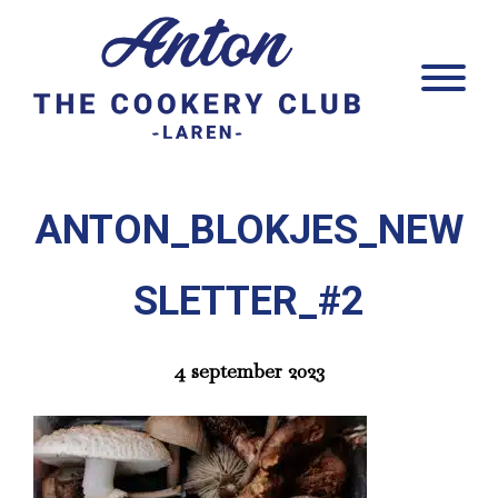
Door
Anton Laren
naar
Head
de
Rech
hoofd
inhoud
ANTON_BLOKJES_NEW
SLETTER_#2
4 september 2023