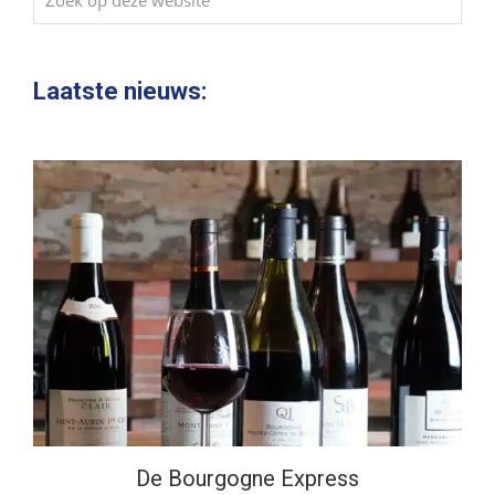
op
deze
website
Laatste nieuws:
De Bourgogne Express
De Bourgogne Express