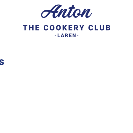
ren
s