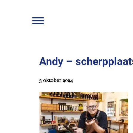
Door
Anton La
naar
Header
de
Rechts
hoofd
inhoud
Andy – scherpplaat
3 oktober 2024