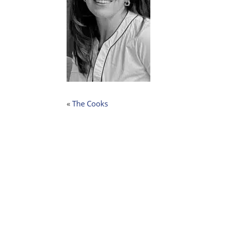
«
The Cooks