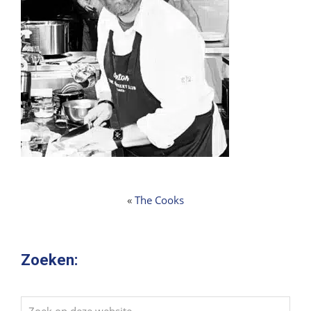
«
The Cooks
Zoeken:
Zoek