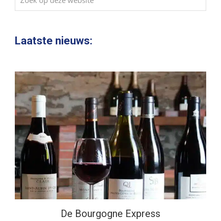
op
deze
website
Laatste nieuws:
De Bourgogne Express
De Bourgogne Express