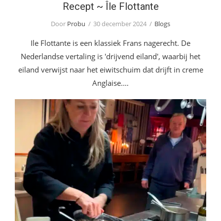
Recept ~ Île Flottante
Door
Probu
30 december 2024
Blogs
Ile Flottante is een klassiek Frans nagerecht. De
Nederlandse vertaling is 'drijvend eiland', waarbij het
eiland verwijst naar het eiwitschuim dat drijft in creme
Anglaise.…
Nieuw bij Anton ~ Chef Nadja van Joolen