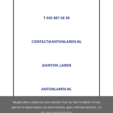
T 035 887 58 38
CONTACT@ANTONLAREN.NL
@ANTON_LAREN
ANTONLAREN.NL
Wij gebruiken cookies op onze website. Door op 'oké' te klikken of door
gebruik te blijven maken van deze website, gaat u hiermee akkoord.
Klik
© Copyright 2022 - 2026
Anton Laren
· Alle
hier voor meer informatie
.