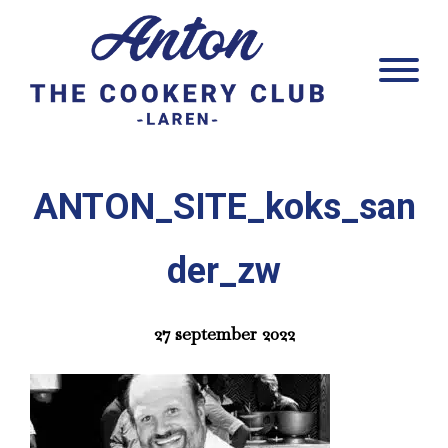
Door
Anton Laren
naar
Head
de
Rech
hoofd
inhoud
ANTON_SITE_koks_san
der_zw
27 september 2022