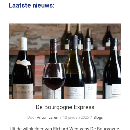
website
Laatste nieuws:
De Bourgogne Express
De Bourgogne Express
Door
Anton Laren
13 januari 2025
Blogs
Uit de wijnkelder van Richard Wentgens De Bourgogne-