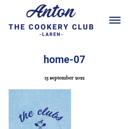
Door
Anton Laren
naar
Head
de
Rech
hoofd
inhoud
home-07
13 september 2022