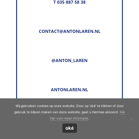
T 035 887 58 38
CONTACT@ANTONLAREN.NL
@ANTON_LAREN
ANTONLAREN.NL
Wij gebruiken cookies op onze website. Door op 'oké' te klikken of door
gebruik te blijven maken van deze website, gaat u hiermee akkoord.
Klik
© Copyright 2022 - 2026
Anton Laren
· Alle
hier voor meer informatie
.
rechten voorbehouden
oké