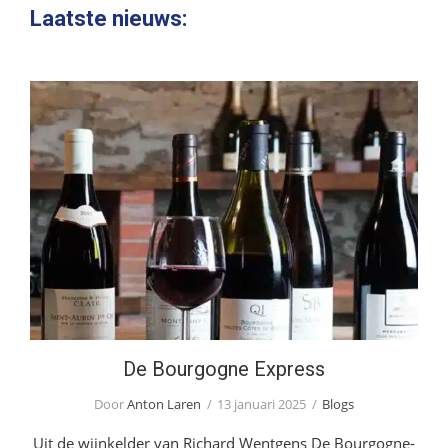
website
Laatste nieuws:
De Bourgogne Express
De Bourgogne Express
Door
Anton Laren
13 januari 2025
Blogs
Uit de wijnkelder van Richard Wentgens De Bourgogne-