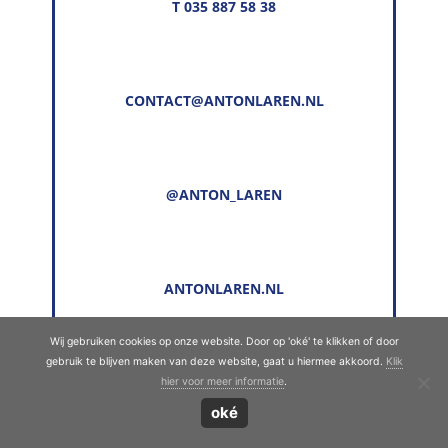
T 035 887 58 38
CONTACT@ANTONLAREN.NL
@ANTON_LAREN
ANTONLAREN.NL
Wij gebruiken cookies op onze website. Door op 'oké' te klikken of door
gebruik te blijven maken van deze website, gaat u hiermee akkoord.
Klik
© Copyright 2022 - 2026
Anton Laren
· Alle
hier voor meer informatie
.
rechten voorbehouden
oké