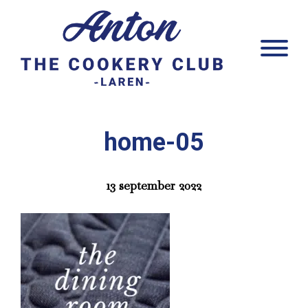
Door
Anton Laren
naar
Head
de
Rech
hoofd
inhoud
home-05
13 september 2022