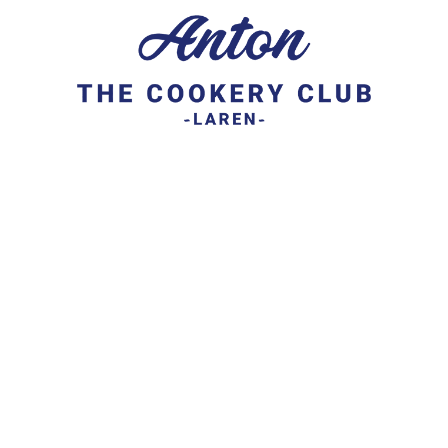
ren
3