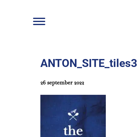
Door
Anton La
naar
Header
de
Rechts
hoofd
inhoud
ANTON_SITE_tiles
26 september 2022